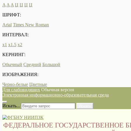
A
A
A
Ц
Ц
Ц
Ц
ШРИФТ:
Arial
Times New Roman
ИНТЕРВАЛ:
х1
х1.5
х2
КЕРНИНГ:
Обычный
Средний
Большой
ИЗОБРАЖЕНИЯ:
Черно-белые
Цветные
Для слабовидящих
Обычная версия
Электронная информационно-образовательная среда
Искать...
Искать
ФЕДЕРАЛЬНОЕ ГОСУДАРСТВЕННОЕ 