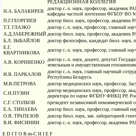
РЕДАКЦИОННАЯ КОЛЛЕГИЯ
доктор с.-х. наук, профессор, академик 
Н.А. БАЛАКИРЕВ
кафедры частной зоотехнии ФГБОУ ВО 
П.Г.ГЕОРГИЕВ
доктор биол. наук, профессор, академик
Т.Т. ГЛАЗКО
доктор с.-х. наук, профессор, главный 
А.Д.ЗАБЕРЕЖНЫЙ
доктор биол. наук, профессор, академик 
Б.Л. ЗЫБАЙЛОВ
доктор философии, кандидат биол. наук,
Е.Г.
доктор с.-х. наук, профессор, главный 
КВАРТНИКОВА
доктор с.-х. наук, доцент, депутат Госу
А.В. КОРНИЕНКО
земельным и имущественным отношениям
доктор с.-х. наук, главный научный сот
И.В. ПАРКАЛОВ
Республика Беларусь
М.В.ПЕТРОВА
доктор медицинских наук, профессор, За
доктор медицинских наук, профессор, ак
С.Н.ПУЗИН
директора по науке ФГБНУ ФНКЦ РР, Ро
С.Г. СТОЛБОВ
президент независимой некоммерческой 
Е.А. ТИНАЕВА
доктор биол. наук, профессор, главный
О.В. ТРАПЕЗОВ
доктор биол. наук, зав. лабораторией г
В.И. ФИСИНИН
доктор с.-х. наук, профессор, академи
E D I T O R-in-C H I E F