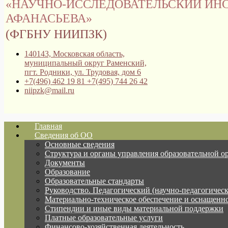
«НАУЧНО-ИССЛЕДОВАТЕЛЬСКИЙ ИНС
АФАНАСЬЕВА»
(ФГБНУ НИИПЗК)
140143, Московская область,
муниципальный округ Раменский,
пгт. Родники, ул. Трудовая, дом 6
+7(496) 462 19 81 +7(495) 744 26 42
niipzk@mail.ru
Главная
Сведения об ОО
Основные сведения
Структура и органы управления образовательной о
Документы
Образование
Образовательные стандарты
Руководство. Педагогический (научно-педагогическ
Материально-техническое обеспечение и оснащенно
Стипендии и иные виды материальной поддержки
Платные образовательные услуги
Финансово-хозяйственная деятельность