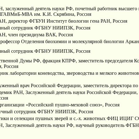
РАН, заслуженный деятель науки РФ, почетный работник высшег
МГАВМиБ-МВА им. К.И. Скрябина, Россия
 РАН, директор ФГБУН Институт биологии гена РАН, Россия
научный сотрудник ФГБНУ НИИПЗК, Россия
РАН, член президиума ВАК, Россия
 профессор Отделения биохимии и молекулярной биологии Арка
научный сотрудник ФГБНУ НИИПЗК, Россия
дарственной Думы РФ, фракция КПРФ, заместитель председателя 
, Россия
рудник лаборатории коневодства, звероводства и мелкого живот
суженный врач Российской Федерации, заместитель директора 
адемик РАН, Заслуженный деятель науки Российской Федерации,
ссия
организации «Российский пушно-меховой союз», Россия
 научный сотрудник ФГБНУ НИИПЗК, Россия
енетики и селекции пушных зверей и с.-х. животных ФИЦ ИЦИГ 
к РАН, Заслуженный деятель науки РФ, научный руководитель 