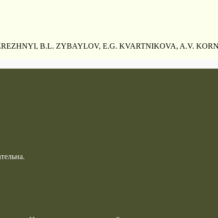
EREZHNYI, B.L. ZYBAYLOV, E.G. KVARTNIKOVA, A.V. KORNI
тельна.