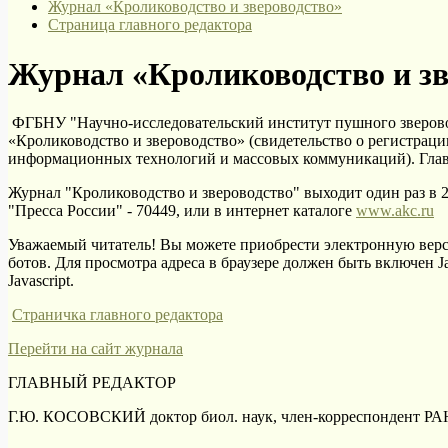
Журнал «Кролиководство и звероводство»
Страница главного редактора
Журнал «Кролиководство и зв
ФГБНУ "Научно-исследовательский институт пушного зверовод
«Кролиководство и звероводство» (свидетельство о регистрац
информационных технологий и массовых коммуникаций). Главн
Журнал "Кролиководство и звероводство" выходит один раз в 
"Пресса России" - 70449, или в интернет каталоге
www.akc.ru
Уважаемый читатель! Вы можете приобрести электронную верс
ботов. Для просмотра адреса в браузере должен быть включен Jav
Javascript.
Страничка главного редактора
Перейти на сайт журнала
ГЛАВНЫЙ РЕДАКТОР
Г.Ю. КОСОВСКИЙ доктор биол. наук, член-корреспондент Р